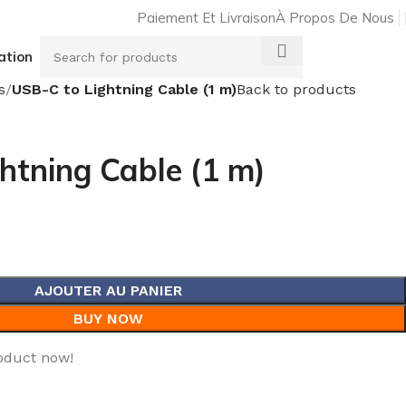
Paiement Et Livraison
À Propos De Nous
ation
0,00
.م
s
USB-C to Lightning Cable (1 m)
Back to products
htning Cable (1 m)
AJOUTER AU PANIER
BUY NOW
oduct now!