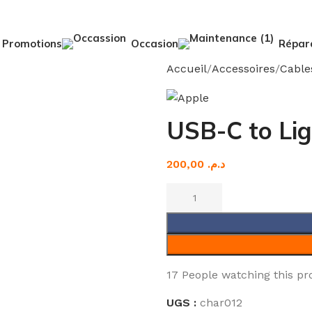
Promotions
Occasion
Répar
Accueil
Accessoires
Cable
USB-C to Lig
د.م.
17
People watching this pr
UGS :
char012