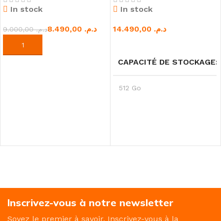
In stock
In stock
8.490,00
د.م.
د.م.
9.000,00
د.م.
AJOUTER AU PANIER
CHOIX DES OPTIONS
CAPACITÉ DE STOCKAGE
512 Go
Inscrivez-vous à notre newsletter
Soyez le premier à savoir. Inscrivez-vous à la