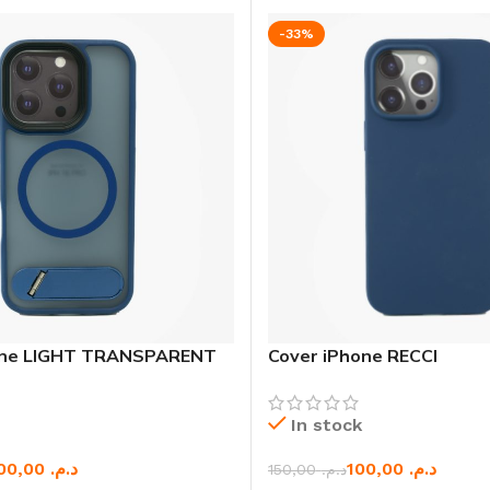
-33%
one LIGHT TRANSPARENT
Cover iPhone RECCI
ck
In stock
100,00
د.م.
200,00
د.م.
150,00
د.م.