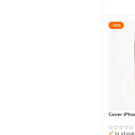
CHOIX DES
-25%
Cover iPho
In stock