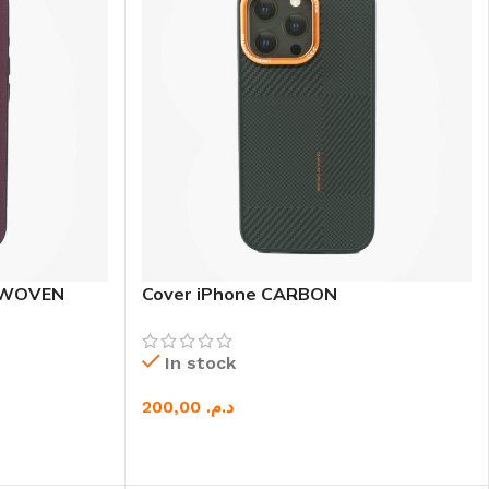
neWOVEN
Cover iPhone CARBON
In stock
د.م.
CHOIX DES OPTIONS