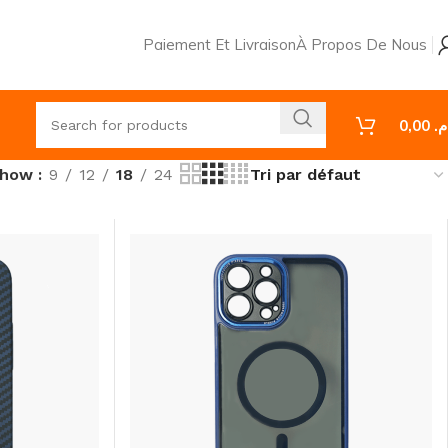
Paiement Et Livraison
À Propos De Nous
0,00
.م
Show
9
12
18
24