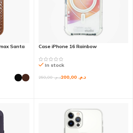
 max Santa
Case iPhone 16 Rainbow
In stock
200,00
د.م.
250,00
د.م.
CHOIX DES OPTIONS