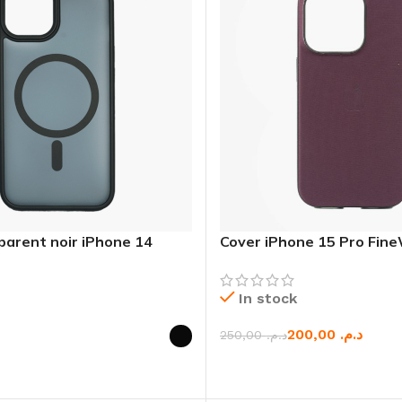
parent noir iPhone 14
Cover iPhone 15 Pro Fi
MagSafe
In stock
200,00
د.م.
250,00
د.م.
CHOIX DES OPTIONS
 OPTIONS