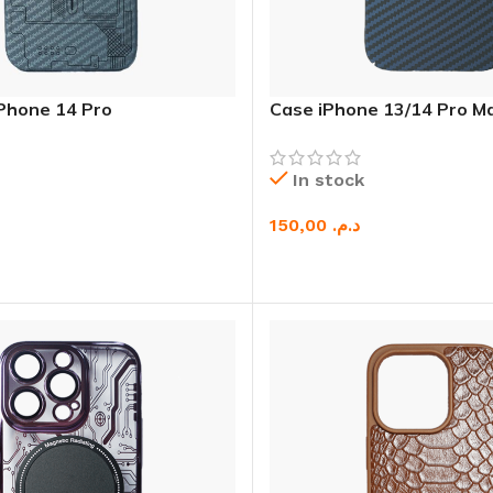
iPhone 14 Pro
Case iPhone 13/14 Pro M
Fibre
In stock
د.م.
U PANIER
CHOIX DES OPTIONS
WATCH