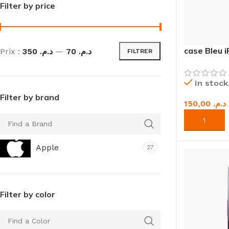
Filter by price
case Bleu 
Prix :
د.م. 350
—
د.م. 70
FILTRER
In stock
Filter by brand
د.م.
AJOUTER A
Apple
27
Filter by color
IPHONE
IPAD