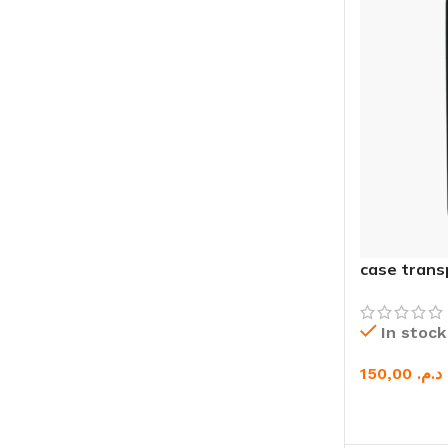
case trans
In stock
د.م.
CHOIX DES