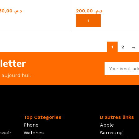
150,00
د.م.
د.م.
 OPTIONS
AJOUTER AU PANIER
1
2
→
letter
r aujourd'hui.
Top Categories
D'autres links
Phone
Apple
ssair
Watches
Samsung