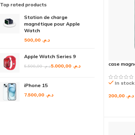
Top rated products
Station de charge
magnétique pour Apple
Watch
د.م.
Apple Watch Series 9
case magné
5.000,00
د.م.
5.500,00
د.م.
In stock
iPhone 15
د.م.
د.م.
CHOIX DES