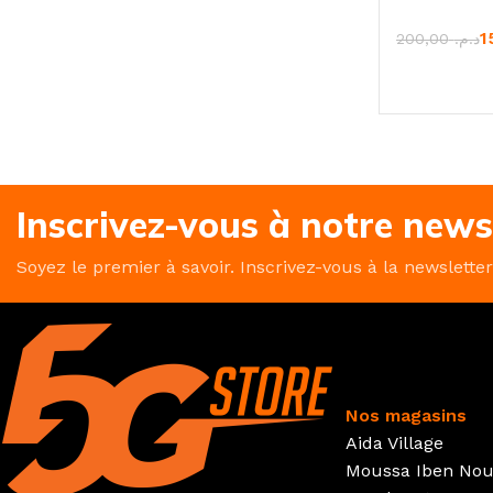
200,00
د.م.
CHOIX DES
Inscrivez-vous à notre news
Soyez le premier à savoir. Inscrivez-vous à la newslette
Nos magasins
Aida Village
Moussa Iben Nou