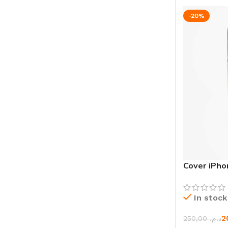
-20%
Cover iPh
with Fexso
In stock
250,00
د.م.