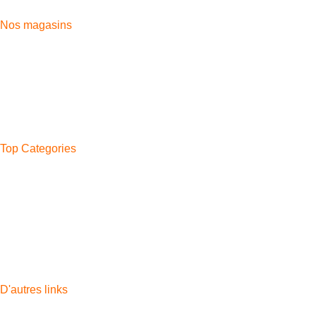
Fix: 0539-394669
Nos magasins
Aida Village
Moussa Iben Noussair
Casabarata
Boukhalef
Ahlan
Bni Makada
Top Categories
Phone
Watches
Headphones
Tablettes
Watch Band
Chargers
Accessoires
D'autres links
Apple