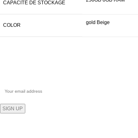
CAPACITÉ DE STOCKAGE
gold Beige
COLOR
Inscrivez-vous à notre newsletter
Soyez le premier à savoir. Inscrivez-vous à la newsletter
aujourd'hui.
Plongez dans l'univers technologique exceptionnel de 5G