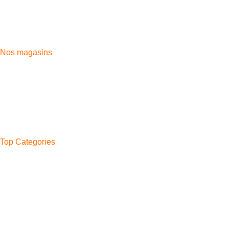
STORE, où l'innovation rencontre l'expérience client inégalée.
Aida village, Av. Moulay Rachid, Tangier 90100
Phone: 0661-139 169
Fix: 0539-394669
Nos magasins
Aida Village
Moussa Iben Noussair
Casabarata
Boukhalef
Ahlan
Bni Makada
Top Categories
Phone
Watches
Headphones
Tablettes
Watch Band
Chargers