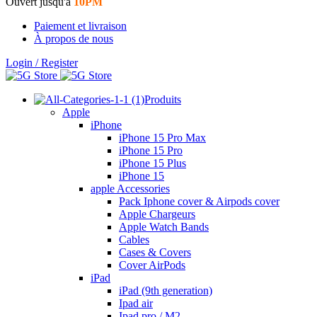
Ouvert jusqu'à
10PM
Paiement et livraison
À propos de nous
Login / Register
Produits
Apple
iPhone
iPhone 15 Pro Max
iPhone 15 Pro
iPhone 15 Plus
iPhone 15
apple Accessories
Pack Iphone cover & Airpods cover
Apple Chargeurs
Apple Watch Bands
Cables
Cases & Covers
Cover AirPods
iPad
iPad (9th generation)
Ipad air
Ipad pro / M2