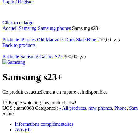
Login / Register
Click to enlarge
Accueil
Samsung
Samsung phones
Samsung s23+
Pochette iPhones Old Mauve et Dark Slate Blue
250,00
د.م.
Back to products
Pochette Samsung Galaxy S22
300,00
د.م.
Samsung s23+
Ce produit est actuellement en rupture et indisponible.
17
People watching this product now!
UGS :
sam0008
Catégories :
- All products
,
new phones
,
Phone
,
Sam
Share:
Informations complémentaires
Avis (0)