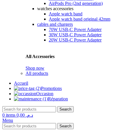
AirPods Pro (2nd generation)
watches accessories
Apple watch band
Apple watch band original 42mm
cables and chargers
70W USB-C Power Adapter
30W USB-C Power Adapter
20W USB-C Power Adapter
All Accessories
Shop now
All products
Accueil
Promotions
Occasion
Réparation
Search
0
items
0,00
د.م.
Menu
Search