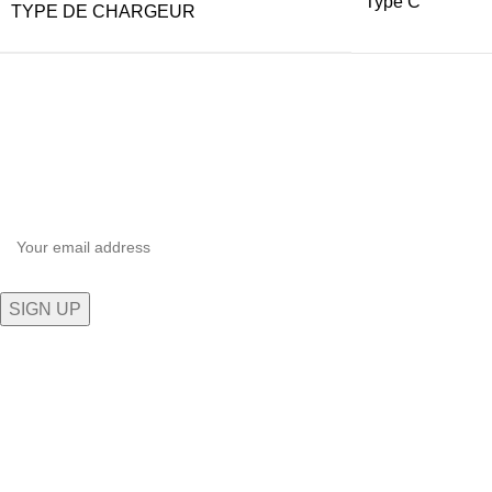
Type C
TYPE DE CHARGEUR
Inscrivez-vous à notre newsletter
Soyez le premier à savoir. Inscrivez-vous à la newsletter
aujourd'hui.
Plongez dans l'univers technologique exceptionnel de 5G
STORE, où l'innovation rencontre l'expérience client inégalée.
Aida village, Av. Moulay Rachid, Tangier 90100
Phone: 0661-139 169