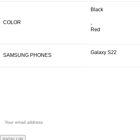
Black
COLOR
,
Red
Galaxy S22
SAMSUNG PHONES
Inscrivez-vous à notre newsletter
Soyez le premier à savoir. Inscrivez-vous à la newsletter
aujourd'hui.