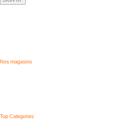
Plongez dans l'univers technologique exceptionnel de 5G
STORE, où l'innovation rencontre l'expérience client inégalée.
Aida village, Av. Moulay Rachid, Tangier 90100
Phone: 0661-139 169
Fix: 0539-394669
Nos magasins
Aida Village
Moussa Iben Noussair
Casabarata
Boukhalef
Ahlan
Bni Makada
Top Categories
Phone
Watches
Headphones