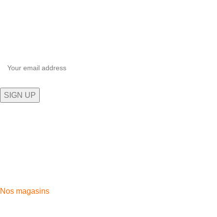
Inscrivez-vous à notre newsletter
Soyez le premier à savoir. Inscrivez-vous à la newsletter
aujourd'hui.
Plongez dans l'univers technologique exceptionnel de 5G
STORE, où l'innovation rencontre l'expérience client inégalée.
Aida village, Av. Moulay Rachid, Tangier 90100
Phone: 0661-139 169
Fix: 0539-394669
Nos magasins
Aida Village
Moussa Iben Noussair