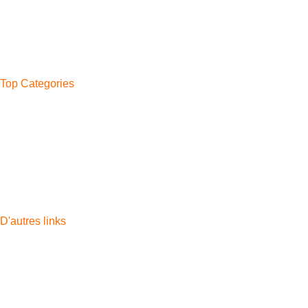
Casabarata
Boukhalef
Ahlan
Bni Makada
Top Categories
Phone
Watches
Headphones
Tablettes
Watch Band
Chargers
Accessoires
D'autres links
Apple
Samsung
Apple watch
Airpods
iPad