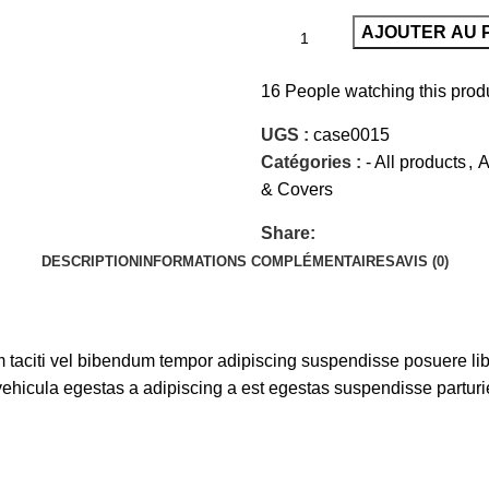
AJOUTER AU 
16
People watching this prod
UGS :
case0015
Catégories :
- All products
,
A
& Covers
Share:
DESCRIPTION
INFORMATIONS COMPLÉMENTAIRES
AVIS (0)
um taciti vel bibendum tempor adipiscing suspendisse posuere lib
hicula egestas a adipiscing a est egestas suspendisse parturie