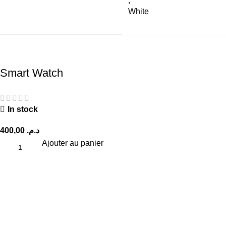
,
White
Smart Watch
In stock
400,00
د.م.
Ajouter au panier
Inscrivez-vous à notre newsletter
Soyez le premier à savoir. Inscrivez-vous à la newsletter
aujourd'hui.