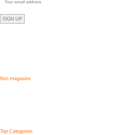
Plongez dans l'univers technologique exceptionnel de 5G
STORE, où l'innovation rencontre l'expérience client inégalée.
Aida village, Av. Moulay Rachid, Tangier 90100
Phone: 0661-139 169
Fix: 0539-394669
Nos magasins
Aida Village
Moussa Iben Noussair
Casabarata
Boukhalef
Ahlan
Bni Makada
Top Categories