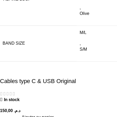
,
Olive
M/L
BAND SIZE
,
S/M
Cables type C & USB Original
In stock
150,00
د.م.