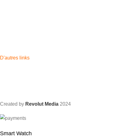
Phone
Watches
Headphones
Tablettes
Watch Band
Chargers
Accessoires
D'autres links
Apple
Samsung
Apple watch
Airpods
iPad
Created by
Revolut Media
2024
Smart Watch