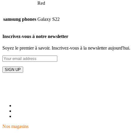
Red
samsung phones
Galaxy S22
Inscrivez-vous à notre newsletter
Soyez le premier à savoir. Inscrivez-vous à la newsletter aujourd'hui.
Plongez dans l'univers technologique exceptionnel de 5G STORE,
où l'innovation rencontre l'expérience client inégalée.
Aida village, Av. Moulay Rachid, Tangier 90100
Phone: 0661-139 169
Fix: 0539-394669
Nos magasins