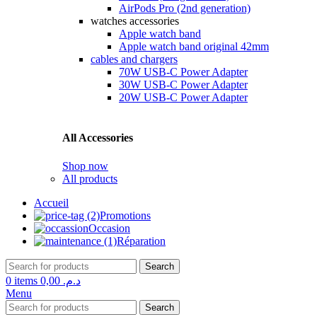
AirPods Pro (2nd generation)
watches accessories
Apple watch band
Apple watch band original 42mm
cables and chargers
70W USB-C Power Adapter
30W USB-C Power Adapter
20W USB-C Power Adapter
All Accessories
Shop now
All products
Accueil
Promotions
Occasion
Réparation
Search
0
items
0,00
د.م.
Menu
Search