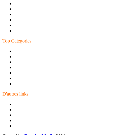
Aida Village
Moussa Iben Noussair
Casabarata
Boukhalef
Ahlan
Bni Makada
Top Categories
Phone
Watches
Headphones
Tablettes
Watch Band
Chargers
Accessoires
D'autres links
Apple
Samsung
Apple watch
Airpods
iPad