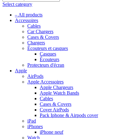
Select category
– All products
Accessoires
Cables
Car Chargers
Cases & Covers
Chargers
Écouteurs et casques
Casques
Écouteurs
Protecteurs d'écran
Apple
AirPods
Apple Accessoires
Apple Chargeurs
Apple Watch Bands
Cables
Cases & Covers
Cover AirPods
Pack Iphone & Airpods cover
iPad
iPhones
iPhone neuf
Watch