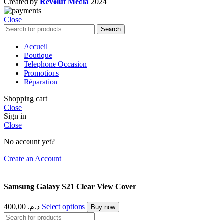
Created by
Revolut Media
2024
Close
Search
Accueil
Boutique
Telephone Occasion
Promotions
Réparation
Shopping cart
Close
Sign in
Close
No account yet?
Create an Account
Samsung Galaxy S21 Clear View Cover
400,00
د.م.
Select options
Buy now