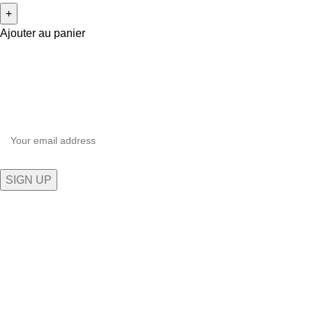
Ajouter au panier
Inscrivez-vous à notre newsletter
Soyez le premier à savoir. Inscrivez-vous à la newsletter
aujourd'hui.
Plongez dans l'univers technologique exceptionnel de 5G
STORE, où l'innovation rencontre l'expérience client inégalée.
Aida village, Av. Moulay Rachid, Tangier 90100
Phone: 0661-139 169
Fix: 0539-394669