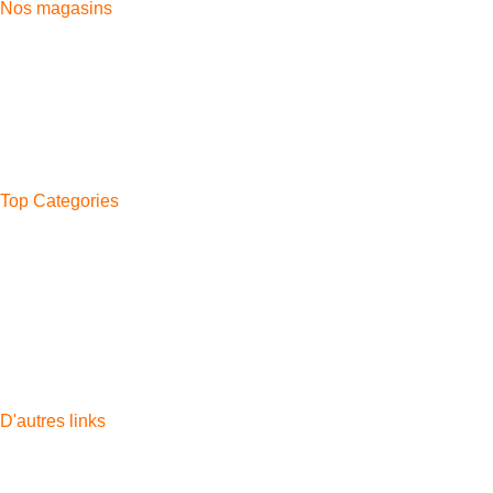
Nos magasins
Aida Village
Moussa Iben Noussair
Casabarata
Boukhalef
Ahlan
Bni Makada
Top Categories
Phone
Watches
Headphones
Tablettes
Watch Band
Chargers
Accessoires
D'autres links
Apple
Samsung