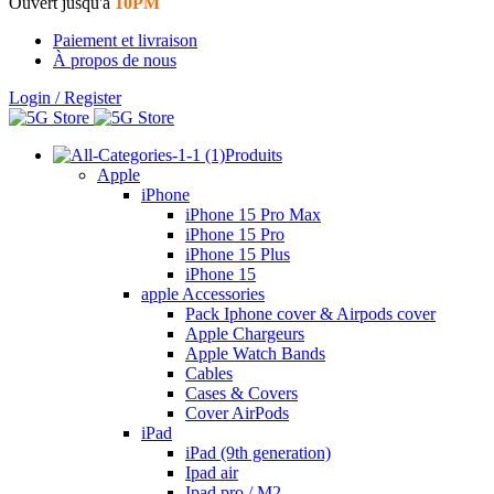
Ouvert jusqu'à
10PM
Paiement et livraison
À propos de nous
Login / Register
Produits
Apple
iPhone
iPhone 15 Pro Max
iPhone 15 Pro
iPhone 15 Plus
iPhone 15
apple Accessories
Pack Iphone cover & Airpods cover
Apple Chargeurs
Apple Watch Bands
Cables
Cases & Covers
Cover AirPods
iPad
iPad (9th generation)
Ipad air
Ipad pro / M2