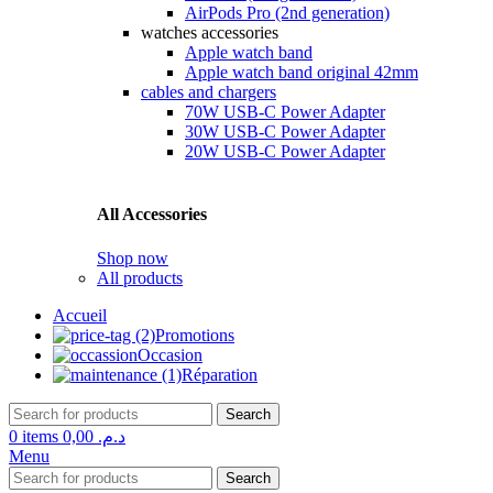
AirPods Pro (2nd generation)
watches accessories
Apple watch band
Apple watch band original 42mm
cables and chargers
70W USB-C Power Adapter
30W USB-C Power Adapter
20W USB-C Power Adapter
All Accessories
Shop now
All products
Accueil
Promotions
Occasion
Réparation
Search
0
items
0,00
د.م.
Menu
Search