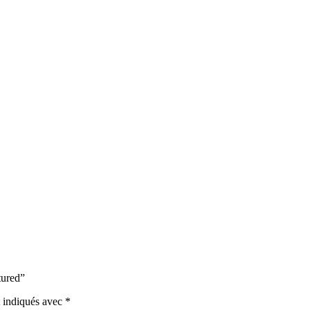
tured”
t indiqués avec
*