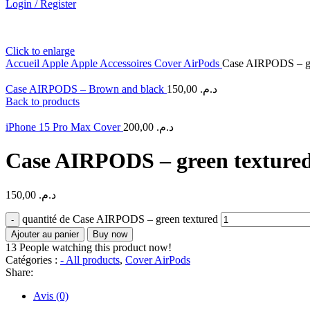
Login / Register
Click to enlarge
Accueil
Apple
Apple Accessoires
Cover AirPods
Case AIRPODS – gr
Case AIRPODS – Brown and black
150,00
د.م.
Back to products
iPhone 15 Pro Max Cover
200,00
د.م.
Case AIRPODS – green texture
150,00
د.م.
quantité de Case AIRPODS – green textured
Ajouter au panier
Buy now
13
People watching this product now!
Catégories :
- All products
,
Cover AirPods
Share:
Avis (0)